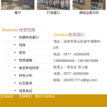
餐厅
打菜窗口
调味品展示区
Business
.经营范围
Contact
.联系我们
尚膳特色窗口
地址：温州市茶山街道中洲路81-
强身
6号
美容
电话：0577 - 62906399
智慧健脑
13806866046 / 13616879286
联系人：李先生 张小姐
食堂承包经营
传真：0577 -62906399
特色小吃
邮箱：2020517714@qq.com
社交宴请
清真食品
友情链接：
尚膳餐饮
餐饮行业协会