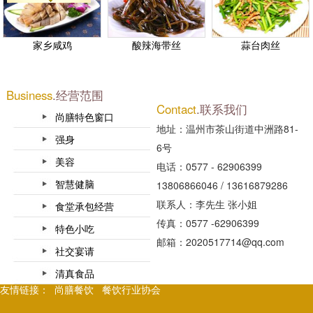
家乡咸鸡
酸辣海带丝
蒜台肉丝
Business
.经营范围
Contact
.联系我们
尚膳特色窗口
地址：温州市茶山街道中洲路81-
强身
6号
美容
电话：0577 - 62906399
智慧健脑
13806866046 / 13616879286
联系人：李先生 张小姐
食堂承包经营
传真：0577 -62906399
特色小吃
邮箱：2020517714@qq.com
社交宴请
清真食品
友情链接：
尚膳餐饮
餐饮行业协会